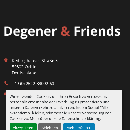
Keitlinghauser Straße 5
59302 Oelde,
Deutschland
+49 (0) 2522-83092-63
info@degener-consulting.de
Wir verwenden Cookies, um Ihren Besuch zu verbessern,
personalisierte Inhalte oder Werbung zu präsentieren und
unseren Datenverkehr zu analysieren. Indem Sie auf "Alle
akzeptieren" klicken, stimmen Sie unserer Verwendung von
Cookies zu. Mehr über unsere
Datenschutzerklärung
.
Akzeptieren
Ablehnen
Mehr erfahren