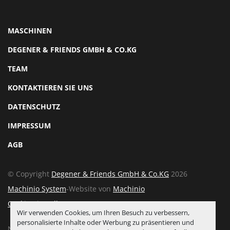
MASCHINEN
DEGENER & FRIENDS GMBH & CO.KG
TEAM
KONTAKTIEREN SIE UNS
DATENSCHUTZ
IMPRESSUM
AGB
© Copyright
Degener & Friends GmbH & Co.KG
2026
Machinio System
-Website von
Machinio
Cookie-Einstellungen
Wir verwenden Cookies, um Ihren Besuch zu verbessern,
personalisierte Inhalte oder Werbung zu präsentieren und
Nach oben