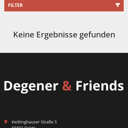
FILTER
Alle Kategorien
Keine Ergebnisse gefunden
Sortieren nach
Keitlinghauser Straße 5
59302 Oelde,